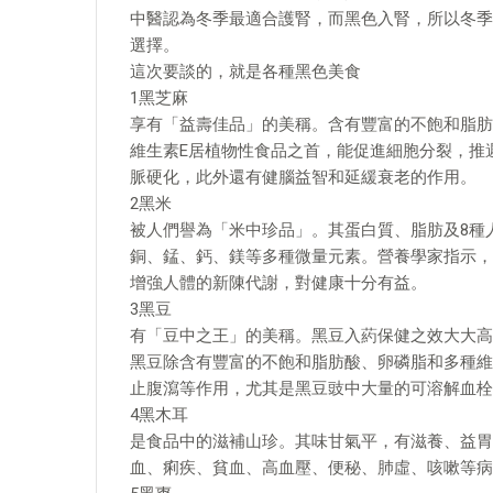
中醫認為冬季最適合護腎，而黑色入腎，所以冬季
選擇。
這次要談的，就是各種黑色美食
1黑芝麻
享有「益壽佳品」的美稱。含有豐富的不飽和脂肪
維生素E居植物性食品之首，能促進細胞分裂，推
脈硬化，此外還有健腦益智和延緩衰老的作用。
2黑米
被人們譽為「米中珍品」。其蛋白質、脂肪及8種
銅、錳、鈣、鎂等多種微量元素。營養學家指示，
增強人體的新陳代謝，對健康十分有益。
3黑豆
有「豆中之王」的美稱。黑豆入葯保健之效大大高
黑豆除含有豐富的不飽和脂肪酸、卵磷脂和多種維
止腹瀉等作用，尤其是黑豆豉中大量的可溶解血栓
4黑木耳
是食品中的滋補山珍。其味甘氣平，有滋養、益胃
血、痢疾、貧血、高血壓、便秘、肺虛、咳嗽等病