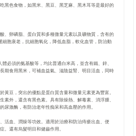
吃黑色食物，如黑米、黑豆、黑芝麻、黑木耳等是最好的
酸、卵磷脂、蛋白質和多種微量元素以及礦物質，含有的
遲細胞衰老，抗細胞氧化，降低血脂，軟化血管，防治動
人體必須的氨基酸等，均比普通白米高，並含有鐵、鋅、
長期食用黑米，可補血益氣、滋陰益腎、明目活血，同時
於黃豆，突出的優點是蛋白質含量和微量元素更為豐富。
生素外，還含有黑色素。具有除燥熱、解毒素、消浮腫、
的尿激酶，有防治老年性痴呆和高血壓的作用。
、活血、潤燥等功效。適用於治療和防治痔瘡出血、便
症。還有烏髮明目和健齒作用。