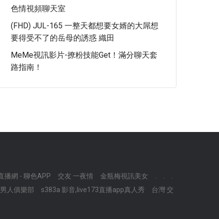
色情視頻聊天室
(FHD) JUL-165 一整天都想要女婿的大屌想
要得受不了的岳母的誘惑 織田
MeMe視訊影片-撩粉技能Get！滿分聊天套
路指南！
播網 - 聊色APP
交友 一夜情
金瓶梅視訊美女
.
.
.
找男人俱樂部
s383a 影音,live173直播app真人秀
台灣 交