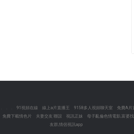
.
.
.
91視頻在線
線上a片直播王
9158多人視頻聊天室
免費A片直
免費下載情色片
夫妻交友 聯誼
視訊正妹
母子亂倫色情電影,富婆
友群,情侶視訊app