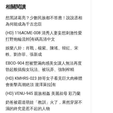
相關閱讀
想黑諸葛亮？少數民族都不答應！說說丞相
為何能成為千古忠臣
(HD) 116ACME-008 清秀人妻妄想刺激性愛
打野炮輪流幹[有碼高清中文
娛樂八卦：肖戰，楊紫、陳瑤、韓紅、宋
軼、劉亦菲、張新成
EBOD-904 想被豐滿肉感美女讓人無法再度
勃起般搞痴女玩法、被玩弄、強制榨精
(HD) KMHRS-023 帥哥女子看見巨大肉棒體
會衝擊高潮絶頂 瀧澤萊拉[有
(HD) VENU-945 親族相姦 美麗叔母 彩乃蘭
奶爸被霸道萌娃「教訓」火了，果然穿尿不
濕的終究是惹不起的人物