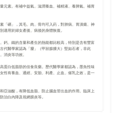
量元素。有補中益氣、滋潤養血、補精液、養脾氣、補胃
素「硒」，其毛、肉、骨均可入葯，對肺病、胃潰瘍、神
別適用於婦女產後、病後的身體恢復。
、鈣、鐵的含量和產生的熱能都比較高，特別是含有豐富
古代醫學家認為「癭」（甲狀腺腫大）堅如石者，非此
、消炎等功效。
高蛋白低脂肪的佳食良藥。歷代醫學家都認為，墨魚性味
女性有養血、通經、安胎、利產、止血、催乳之效，是一
和亞油酸，有降低血脂、防止腦血管出血的作用。臨床上
防治白內障及視網膜炎等。