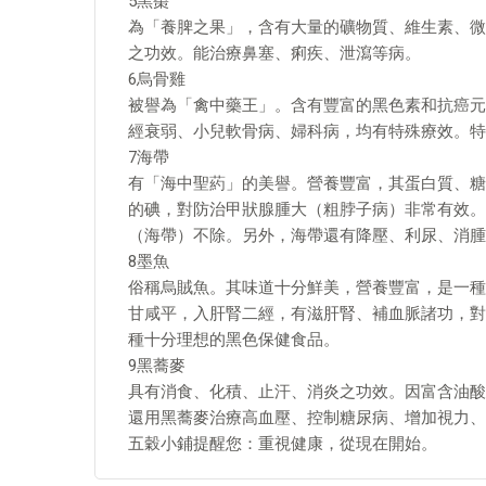
5黑棗
為「養脾之果」，含有大量的礦物質、維生素、微
之功效。能治療鼻塞、痢疾、泄瀉等病。
6烏骨雞
被譽為「禽中藥王」。含有豐富的黑色素和抗癌元
經衰弱、小兒軟骨病、婦科病，均有特殊療效。特
7海帶
有「海中聖葯」的美譽。營養豐富，其蛋白質、糖
的碘，對防治甲狀腺腫大（粗脖子病）非常有效。
（海帶）不除。另外，海帶還有降壓、利尿、消腫
8墨魚
俗稱烏賊魚。其味道十分鮮美，營養豐富，是一種
甘咸平，入肝腎二經，有滋肝腎、補血脈諸功，對
種十分理想的黑色保健食品。
9黑蕎麥
具有消食、化積、止汗、消炎之功效。因富含油酸
還用黑蕎麥治療高血壓、控制糖尿病、增加視力、
五穀小鋪提醒您：重視健康，從現在開始。