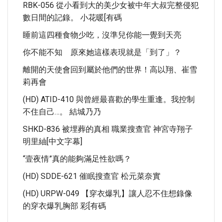
RBK-056 從小看到大的美少女被中年大叔完整侵犯
數日間的記錄。 小花暖[有碼
睡前這四種食物少吃，沒準兒你能一覺到天亮
你不能不知 原來她這樣表現就是「到了」？
離開的天使會回到屬於他們的世界！高以翔、崔雪
莉再會
(HD) ATID-410 與曾經最喜歡的學生重逢。我控制
不住自己…。 結城乃乃
SHKD-836 被埋葬的真相 職業搜查官 神宮寺翔子
明里紬[中文字幕]
“壹夜情”真的能夠滿足性欲嗎？
(HD) SDDE-621 催眠搜查官 松元菜奈實
(HD) URPW-049 【穿衣爆乳】讓人忍不住想錄像
的穿衣爆乳胸部 彩[有碼