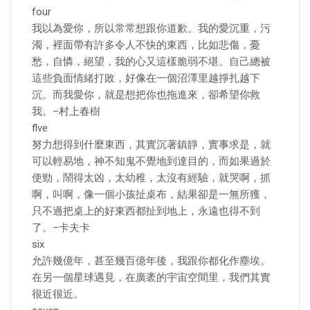
four
我以為愛你，所以常常想跟你道歉。我的愛沉重，污
濁，裡面帶有許多令人不快的東西，比如悲傷，憂
愁，自憐，絕望，我的心又這樣脆弱不堪。自己總被
這些負面情緒打敗，好像在一個沼澤里越掙扎越下
沉。而我愛你，就是想把你也拖進來，卻希望你救
我。–村上春樹
flve
努力想得到什麼東西，其實沉著鎮靜，實事求是，就
可以輕易地，神不知鬼不覺地到達目的，而如果過於
使勁，鬧得太凶，太幼稚，太沒有經驗，就哭啊，抓
啊，叫啊，像一個小孩扯桌布，結果卻是一無所獲，
只不過把桌上的好東西都扯到地上，永遠也得不到
了。–卡夫卡
six
允許幾億年，甚至幾百億年後，我跟你都化作塵埃。
在另一個星球遇見，在廣袤的宇宙空間里，我們其實
很近很近。