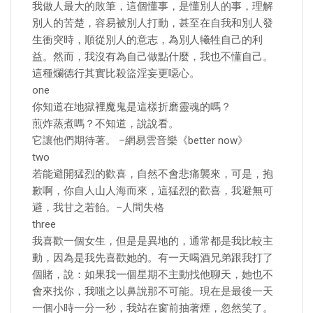
我做人最大的敗筆，這個懂事，是懂別人的事，理解
別人的苦楚，容易被別人打動，甚至在自我和別人發
生衝突時，順從別人的意志，為別人犧牲自己的利
益。然而，我沒有為自己做點什麼，我也不懂自己。
這種爛德行其實比殺盜淫妄更噁心。
one
你知道在地獄裡魔鬼是這樣折磨靈魂的嗎？
煎炸蒸煮嗎？不知道，說說看。
它讓他們期待著。 –網易雲音樂《better now》
two
若能避開猛烈的歡喜，自然不會悲痛襲來，可是，抱
歉啊，你自人山人海而來，這猛烈的歡喜，我避無可
避，我甘之若飴。–人間失格
three
我喜歡一個女生，但是是異地的，通常都是我比較主
動，因為是我先喜歡她的。有一天喝酒兄弟跟我打了
個賭，說：如果我一個星期不主動找他聊天，她也不
會來找你，我嗤之以鼻說那不可能。現在是最後一天
一個小時一分一秒，我站在窗前抽著煙，忽然笑了。