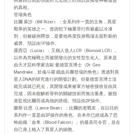
與露西亞就必須面對元老院三巨頭以及揭發神秘遺迹
的真相。
登場角色
比爾·萊沙（Bill Rizer）：全系列作一貫的主角，異星
戰爭的英雄之一。曾因犯下極重罪行而被處以冷凍
刑，但被破例釋放，是要他再度投身戰場去面對新的
威脅。預設由1P操作。
露西亞（Lucia）：又稱人造人LCR（Bionoid LCR）。
以作為究極戰士而被開發出的女性型生化人。原來是
由天才惡科學家吉歐·曼德雷克博士（Dr. Geo
Mandrake，於魂斗羅·鐵血兵團登場的角色）透過對異
星人DNA的研究進行的開發計劃。但曼德雷克博士沒
能完成就已死去，其開發成果被軍方秘密接收並由其
完成，因未能解析骨幹的關鍵技術而無法量產。被指
派監視比爾而成為他的搭檔。預設由2P操作。
蘭斯·比恩（Lance Bean）：比爾的老戰友，在以往的
系列作一直是由2P操作的角色。在本作已經成為了恐
怖組織「血隼（Blood Falcon）」的最高司令官，並在
自己身上植入了異星人的細胞。