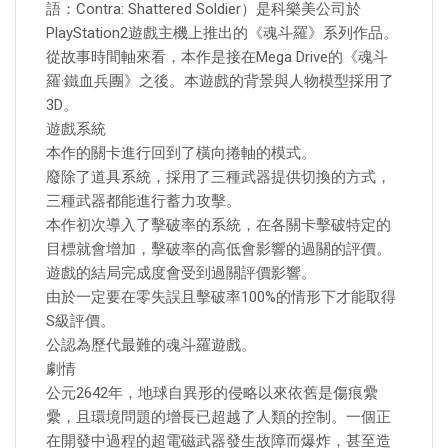
語：Contra: Shattered Soldier）是科樂美公司於
PlayStation2遊戲主機上推出的《魂斗羅》系列作品。
從故事時間軸來看，本作是接在Mega Drive的《魂斗
羅·鐵血兵團》之後。本遊戲的背景與人物模型採用了
3D。
遊戲系統
本作的關卡進行回到了橫向捲軸的模式。
廢除了道具系統，採用了三種武器提供切換的方式，
三種武器都能進行蓄力攻擊。
本作初次導入了擊破率的系統，在各關卡擊破特定的
目標就會增加，擊破率的高低會影響的過關的評價。
遊戲的結局完成度會受到過關評價影響。
由於一定要在零失誤且擊破率100%的情形下才能取得
S級評價。
公認為歷代最難的魂斗羅遊戲。
劇情
公元2642年，地球自異形的侵略以來依舊是傷痕纍
纍，且環境問題的增長已超越了人類的控制。一個正
在開發中過程的超電磁武器發生故障而爆炸，甚至造