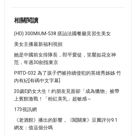
相關閱讀
(HD) 300MIUM-538 搭訕法國餐廳見習生美女
美女主播最新福利視頻
她是中國前女排隊長，郎平愛徒，笑靨如花女神
范，年過30劍指東京
PRTD-032 為了孩子們被持續侵犯的英雄秀姊姊 竹
内有紀[有碼中文字幕]
20歲E奶女大生！約朋友見面卻「成為獵物」被帶
上賓館激戰！「粉紅美乳」超敏感～
173視訊網
《老酒館》播出的影響，《闖關東》豆瓣評分9.1
網友：值這個分嗎