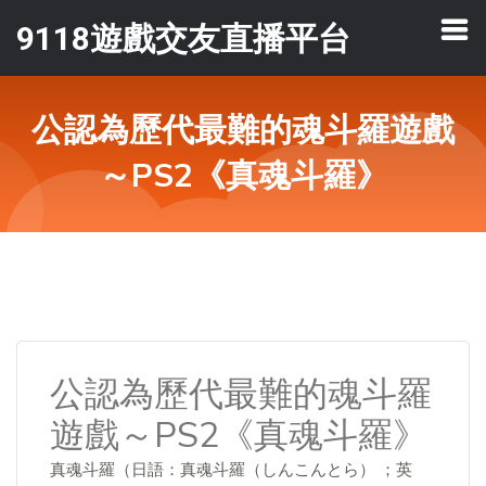
9118遊戲交友直播平台
公認為歷代最難的魂斗羅遊戲
～PS2《真魂斗羅》
公認為歷代最難的魂斗羅
遊戲～PS2《真魂斗羅》
真魂斗羅（日語：真魂斗羅（しんこんとら） ；英