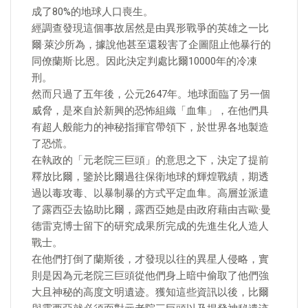
成了80%的地球人口喪生。
經調查發現這個事故居然是由異形戰爭的英雄之一比
爾·萊沙所為，據說他甚至還殺害了企圖阻止他暴行的
同僚蘭斯·比恩。因此決定判處比爾10000年的冷凍
刑。
然而只過了五年後，公元2647年。地球面臨了另一個
威脅，是來自於新興的恐怖組織「血隼」，在他們具
有超人般能力的神秘指揮官帶領下，於世界各地製造
了恐慌。
在執政的「元老院三巨頭」的意思之下，決定了提前
釋放比爾，鑒於比爾過往保衛地球的輝煌戰績，期透
過以毒攻毒、以暴制暴的方式平定血隼。高層並派遣
了露西亞去協助比爾，露西亞她是由政府藉由吉歐·曼
德雷克博士留下的研究成果所完成的先進生化人造人
戰士。
在他們打倒了蘭斯後，才發現以往的異星人侵略，實
則是因為元老院三巨頭從他們身上暗中偷取了他們強
大且神秘的高度文明遺迹。獲知這些資訊以後，比爾