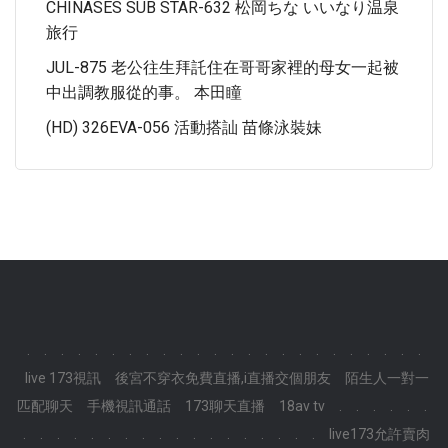
CHINASES SUB STAR-632 松岡ちな いいなり温泉
旅行
JUL-875 老公往生拜託住在哥哥家裡的母女一起被
中出調教服從的事。 本田瞳
(HD) 326EVA-056 活動搭訕 苗條泳裝妹
.
.
.
.
.
.
.
.
.
.
.
.
.
.
.
.
.
.
.
.
.
.
.
.
live 173視訊
後宮不穿衣免費直播,i直播交個朋友
陌生人一對一
匹配聊天
手機視訊通話
173聊天直播
18av tv
.
.
.
.
.
.
.
.
.
.
.
.
.
.
.
.
.
.
.
.
.
.
.
.
live173允許賣肉