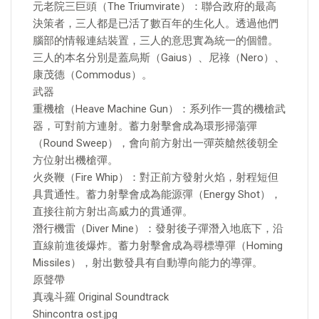
元老院三巨頭（The Triumvirate）：聯合政府的最高
決策者，三人都是已活了數百年的生化人。透過他們
腦部的情報連結裝置，三人的意思實為統一的個體。
三人的本名分別是蓋烏斯（Gaius）、尼祿（Nero）、
康茂德（Commodus）。
武器
重機槍（Heave Machine Gun）：系列作一貫的機槍武
器，可對前方連射。蓄力射擊會成為環形掃蕩彈
（Round Sweep），會向前方射出一彈莢艙然後朝全
方位射出機槍彈。
火炎鞭（Fire Whip）：對正前方發射火焰，射程短但
具貫通性。蓄力射擊會成為能源彈（Energy Shot），
直接往前方射出高威力的貫通彈。
潛行機雷（Diver Mine）：發射後子彈潛入地底下，沿
直線前進後爆炸。蓄力射擊會成為尋標導彈（Homing
Missiles），射出數發具有自動導向能力的導彈。
原聲帶
真魂斗羅 Original Soundtrack
Shincontra ost.jpg