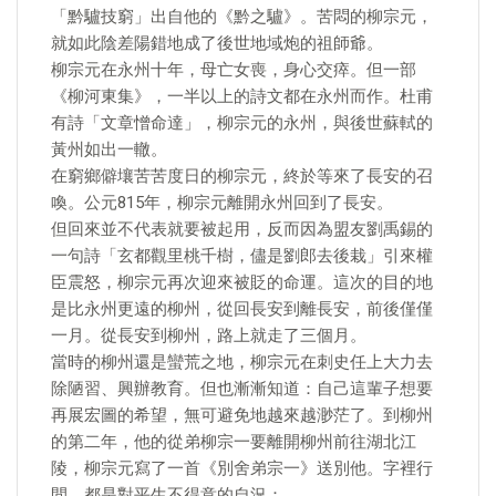
「黔驢技窮」出自他的《黔之驢》。苦悶的柳宗元，
就如此陰差陽錯地成了後世地域炮的祖師爺。
柳宗元在永州十年，母亡女喪，身心交瘁。但一部
《柳河東集》，一半以上的詩文都在永州而作。杜甫
有詩「文章憎命達」，柳宗元的永州，與後世蘇軾的
黃州如出一轍。
在窮鄉僻壤苦苦度日的柳宗元，終於等來了長安的召
喚。公元815年，柳宗元離開永州回到了長安。
但回來並不代表就要被起用，反而因為盟友劉禹錫的
一句詩「玄都觀里桃千樹，儘是劉郎去後栽」引來權
臣震怒，柳宗元再次迎來被貶的命運。這次的目的地
是比永州更遠的柳州，從回長安到離長安，前後僅僅
一月。從長安到柳州，路上就走了三個月。
當時的柳州還是蠻荒之地，柳宗元在刺史任上大力去
除陋習、興辦教育。但也漸漸知道：自己這輩子想要
再展宏圖的希望，無可避免地越來越渺茫了。到柳州
的第二年，他的從弟柳宗一要離開柳州前往湖北江
陵，柳宗元寫了一首《別舍弟宗一》送別他。字裡行
間，都是對平生不得意的自況：