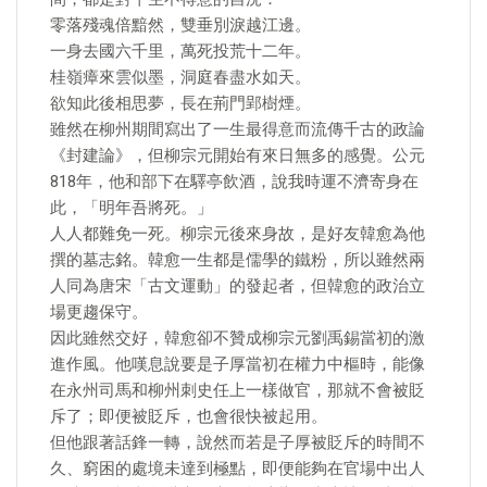
零落殘魂倍黯然，雙垂別淚越江邊。
一身去國六千里，萬死投荒十二年。
桂嶺瘴來雲似墨，洞庭春盡水如天。
欲知此後相思夢，長在荊門郢樹煙。
雖然在柳州期間寫出了一生最得意而流傳千古的政論
《封建論》，但柳宗元開始有來日無多的感覺。公元
818年，他和部下在驛亭飲酒，說我時運不濟寄身在
此，「明年吾將死。」
人人都難免一死。柳宗元後來身故，是好友韓愈為他
撰的墓志銘。韓愈一生都是儒學的鐵粉，所以雖然兩
人同為唐宋「古文運動」的發起者，但韓愈的政治立
場更趨保守。
因此雖然交好，韓愈卻不贊成柳宗元劉禹錫當初的激
進作風。他嘆息說要是子厚當初在權力中樞時，能像
在永州司馬和柳州刺史任上一樣做官，那就不會被貶
斥了；即便被貶斥，也會很快被起用。
但他跟著話鋒一轉，說然而若是子厚被貶斥的時間不
久、窮困的處境未達到極點，即便能夠在官場中出人