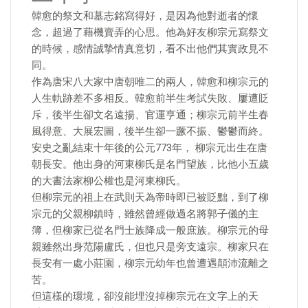
韓愈的祭文和墓志銘寫得好，是因為他對逝者的懷
念，超過了藉機賣弄的心思。他為好友柳宗元寫祭文
的時候，感情誠摯情真意切，看不出他們其實政見不
同。
作為唐宋八大家中唐朝唯二的兩人，韓愈和柳宗元的
人生軌跡差不多相反。韓愈前半生考試失敗、屢遭貶
斥，後半生卻文名遠揚、官運亨通；柳宗元前半生春
風得意、大展宏圖，後半生卻一蹶不振、鬱鬱而終。
安史之亂結束十年後的公元773年， 柳宗元出生在唐
朝長安。他出身的河東柳氏是名門望族，比他小五歲
的大書法家柳公權也是河東柳氏。
但柳宗元的祖上在武則天為帝時即已被貶黜，到了柳
宗元的父親柳鎮時，雖然曾經做過名將郭子儀的主
簿，但柳家已從名門士族降成一般庶族。柳宗元的母
親雖然出身范陽盧氏，但也只是旁支遠宗。柳家只在
長安有一處小莊園，柳宗元幼年也曾遭遇顛沛流離之
苦。
但這樣的環境，卻沒能埋沒掉柳宗元在文字上的天