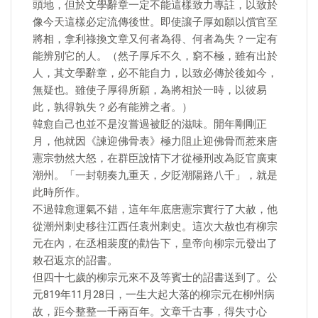
頭地，但於文學辭章一定不能這樣致力專註，以致於
像今天這樣必定流傳後世。即使讓子厚如願以償官至
將相，拿利祿換文章又何者為得、何者為失？一定有
能辨別它的人。（然子厚斥不久，窮不極，雖有出於
人，其文學辭章，必不能自力，以致必傳於後如今，
無疑也。雖使子厚得所願，為將相於一時，以彼易
此，孰得孰失？必有能辨之者。）
韓愈自己也並不是沒嘗過被貶的滋味。開年剛剛正
月，他就因《諫迎佛骨表》極力阻止迎佛骨而惹來唐
憲宗勃然大怒，在群臣說情下才從極刑改為貶官廣東
潮州。「一封朝奏九重天，夕貶潮陽路八千」，就是
此時所作。
不過韓愈運氣不錯，這年年底唐憲宗實行了大赦，他
從潮州刺史移往江西任袁州刺史。這次大赦也有柳宗
元在內，在丞相裴度的勸告下，皇帝向柳宗元發出了
敕召返京的詔書。
但四十七歲的柳宗元來不及等賓士的詔書送到了。公
元819年11月28日，一生大起大落的柳宗元在柳州病
故，距今整整一千兩百年。文章千古事，得失寸心