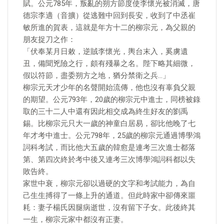
賦。公元785年，叛亂的朔方節度使李懷光被消滅，唐
德宗李適（音擴）從逃難中回到長安，收到了中丞崔
敏所進的賀表，這就是年方十二的柳宗元，為父親的
朋友捉刀之作：
「伏奉某月日敕，逆賊李懷光，輿台末入，奚虜遺
丑，備聞兇險之行，頗有殘暴之名。陛下略其細微，
假以符節，盡委朔方之地，猶分禁衛之兵…」
柳宗元天才少年的名聲開始流傳，他也沒有辜負父親
的期望。公元793年，20歲的柳宗元中進士，同榜被錄
取的三十二人中還有因此相交成為終生好友的劉禹
錫。比柳宗元只大一歲的神童白居易，卻比他晚了七
年才考中進士。公元798年，25歲的柳宗元通過博學鴻
詞科考試，而比他大五歲的韓愈是連考三次進士都落
第、第四次終於考中後又連考三次博學鴻詞科都以失
敗告終。
家世中衰，柳宗元卻以過硬的文字和考試能力，為自
己生生搏得了一條上升的通道。但此時家中卻傳來噩
耗：妻子楊氏因腿病逝世，沒有留下子女。此後終其
一生，柳宗元家中都沒有正妻。