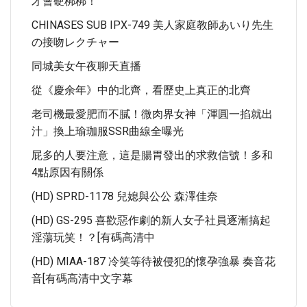
才會硬梆梆！
CHINASES SUB IPX-749 美人家庭教師あいり先生
の接吻レクチャー
同城美女午夜聊天直播
從《慶余年》中的北齊，看歷史上真正的北齊
老司機最愛肥而不膩！微肉界女神「渾圓一掐就出
汁」換上瑜珈服SSR曲線全曝光
屁多的人要注意，這是腸胃發出的求救信號！多和
4點原因有關係
(HD) SPRD-1178 兒媳與公公 森澤佳奈
(HD) GS-295 喜歡惡作劇的新人女子社員逐漸搞起
淫蕩玩笑！？[有碼高清中
(HD) MIAA-187 冷笑等待被侵犯的懷孕強暴 奏音花
音[有碼高清中文字幕