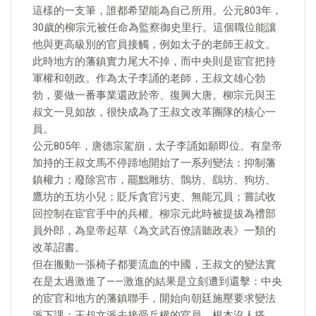
這樣的一支筆，誰都希望能為自己所用。公元803年，
30歲的柳宗元被任命為監察御史里行。這個職位能讓
他與更高級別的官員接觸，例如太子的老師王叔文。
此時地方的藩鎮實力尾大不掉，而中央則是宦官把持
軍權和朝政。作為太子李誦的老師，王叔文雄心勃
勃，要做一番事業還政於帝、復興大唐。柳宗元與王
叔文一見如故，很快成為了王叔文改革團隊的核心一
員。
公元805年，唐德宗駕崩，太子李誦如願即位。有皇帝
加持的王叔文馬不停蹄地開始了一系列變法：抑制藩
鎮權力；廢除宮市，罷黜雕坊、鶻坊、鷂坊、狗坊、
鷹坊的五坊小兒；貶斥貪官污吏、無能冗員；嘗試收
回控制在宦官手中的兵權。柳宗元此時被提拔為禮部
員外郎，為皇帝起草《為文武百僚請聽政表》一類的
改革詔書。
但在搬動一張椅子都要流血的中國，王叔文的變法實
在是太過激進了——激進的結果是立刻遭到還擊：中央
的宦官和地方的藩鎮聯手，開始向朝廷施壓要求變法
派下課；王叔文派去接受兵權的官員，根本沒人搭