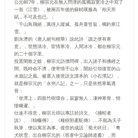
公元807年，柳宗元在無人問津的孤獨寂寞冷之中寫了
一首《江雪》，被兩百年後的蘇軾嘆服為「殆天所
賦，不可及也已。」
「千山鳥飛絕，萬徑人蹤滅。孤舟蓑笠翁，獨釣寒江
雪。」
劉永濟的《唐人絕句精華》說此詩「讀之便有寒
意」，世態清冷、宦情寒冷、人間冰冷，都在柳宗元
的二十個字里。
投置閑散之餘，柳宗元訪僧問禪，出入諸子和佛經之
間。既時命不濟，便寄情于山水，開始引領後世的山
水遊記之風。被選入後世語文課本的《小石潭記》，
就是柳宗元的「永州八記」之一，只是依然寒氣透
骨：
「坐潭上，四面竹樹環合，寂寥無人，凄神寒骨，悄
愴幽邃。」
仕途不得意，柳宗元得以專註於詩文。《捕蛇者
說》、《蝜蝂傳》、《種樹郭橐駝傳》……不能為天子
執筆，便以寓言為事。後世的成語「蜀犬吠日」「粵
犬吠雪」出自柳宗元的《答韋中立論師道書》，而