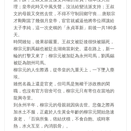
理；皇帝此時又中風失聲，沒法給變法派支持；王叔
文的母親又突然去世，不得不守制回鄉守喪……唐順宗
才剛剛當了幾個月皇帝，宦官就威逼他將帝位禪讓給
太子李純，這一次史稱的「永貞革新」前後一共180多
天。
時間雖短，後果卻嚴重。王叔文被貶後很快被賜死，
柳宗元劉禹錫也被貶去湖南當刺史。還在路上，新一
輪的打擊又來了：柳宗元被加貶為永州司馬，劉禹錫
被貶為朗州司馬。
柳宗元的人生際遇，從帝皇的九重天上，一下墜入塵
埃。
雖然名義上還是官吏，但司馬是無權干涉政務的閑
職，也沒有官方宿舍可住，柳宗元只有寄住在當地的
龍興寺里。
到永州半年，柳宗元的母親就因病去世。悲傷之際再
加水土不服，正處於人生黃金年齡的柳宗元開始急速
衰老，「百病所集，痞結伏積，不食自飽。或時寒
熱，水火互至，內消肌骨」。