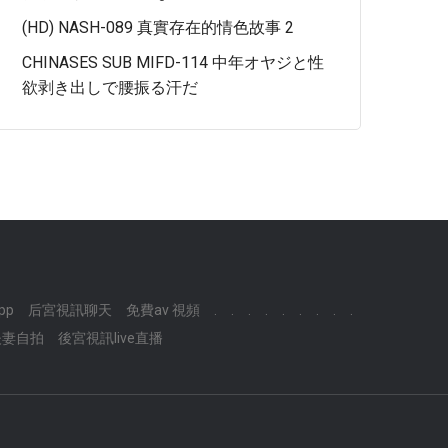
(HD) NASH-089 真實存在的情色故事 2
CHINASES SUB MIFD-114 中年オヤジと性
欲剥き出しで腰振る汗だ
pp
后宮視訊聊天
免費av 視頻
.
.
.
.
.
.
.
.
.
夫妻自拍
後宮視訊live直播