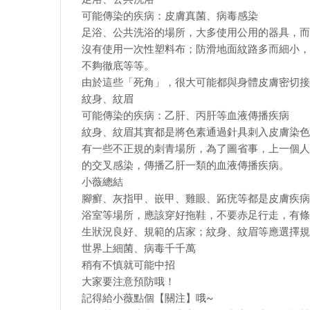
可能傳染的疾病：皮膚真菌、病毒感染
足浴、公共洗浴的場所，大多使用公用的器具，而
沒有使用一次性塑料布；防滑地面紋路多而細小，
不夠徹底等等。
由於這些「死角」，很大可能都與身體皮膚密切接
紋身、紋眉
可能傳染的疾病：乙肝、丙肝等血液傳播疾病
紋身、紋眉其實都是將色素通過針具刺入皮膚染色
有一些不正規的刺青場所，為了圖省事，上一個人
的交叉感染，傳播乙肝一類的血液傳播疾病。
小薇總結
腳癬、灰指甲、嵌甲、雞眼、跖疣等都是皮膚疾病
浴室等場所，應該穿好拖鞋，不要赤足行走，有條
生狀況良好、規範的店家；紋身、紋眉等應選擇規
世界上細菌、病毒千千萬
稍有不慎就可能中招
大家要注意預防哦！
記得給小薇點個【關注】哦~