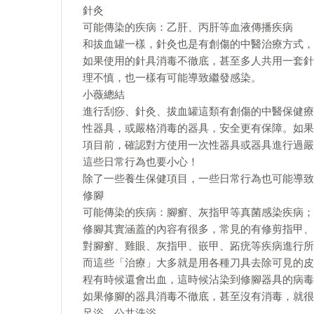
針灸
可能傳染的疾病：乙肝、丙肝等血液傳播疾病
和拔血罐一樣，針灸也是有創傷的中醫治療方式，
如果使用的針具消毒不徹底，甚至多人共用一套針
理不慎，也一樣有可能導致繼發感染。
小薇總結
進行刮痧、針灸、拔血罐這類有創傷的中醫保健療
性器具，或嚴格消毒的器具，安全更有保障。如果
項目前，確認對方使用一次性器具或器具進行過嚴
這些日常行為也要小心！
除了一些養生保健項目，一些日常行為也可能導致
修腳
可能傳染的疾病：腳癬、灰指甲等真菌感染疾病；
修腳其實涵蓋的內容有很多，常見的有修剪指甲、
對腳癬、雞眼、灰指甲、嵌甲、跖疣等疾病進行所
而這些「治療」大多就是用各種刀具去除可見的皮
程有時候還會出血，這時候沾染到修腳器具的病毒
如果修腳的器具消毒不徹底，甚至沒有消毒，就很
足浴、公共洗浴