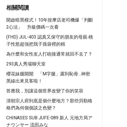
相關閱讀
開啟暗黑模式！10年按摩店老司機爆「判斷
2心法」 升級價碼一次看
(FHD) JUL-403 認真又保守的朋友的母親‧桃
子性慾超強把我子孫袋裡的精
為什麼和女性友人打砲後通常就回不去了？
293真人秀場聊天室
櫻花妹腿開開 「M字腿」露到恥骨…神密
黑線出來見客啦！
答應我，別讓這個世界改變了你的笑容
清朝宗人府到底是個什麼地方？那些貝勒格
格們為何個個談之色變？
CHINASES SUB JUFE-089 新人 元地方局ア
ナウンサー 流田みな