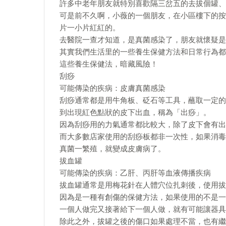
許多中老年朋友就特別喜歡隔三岔五的去拔個罐、
可是前不久啊，小薇的一個朋友，在小區樓下的按
片一小片紅紅的。
去醫院一查才知道，是真菌感染了，朋友就懷疑是
其實我們生活里的一些養生保健方法和日常行為都
這些養生保健法，暗藏風險！
刮痧
可能傳染的疾病：皮膚真菌感染
刮痧通常都是用牛角板、砭石等工具，蘸取一定的
到出現紅色點狀的皮下出血，稱為「出痧」。
因為刮痧用的力氣通常都比較大，除了皮下會有出
而大多數店家使用的刮痧板都非一次性，如果消毒
真菌一繁殖，就變成皮膚病了。
拔血罐
可能傳染的疾病：乙肝、丙肝等血液傳播疾病
拔血罐通常是用梅花針在人體穴位扎刺後，使用拔
因為是一種有創傷的保健方法，如果使用的不是一
一個人做完又接著給下一個人做，就有可能讓器具
除此之外，拔罐之後的傷口如果處理不當，也有繼