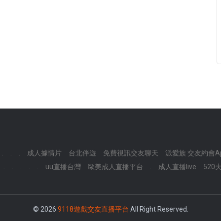
.
.
.
成人據情片
台北伴遊
免費視訊交友聊天
派愛族 交友約會A
.
.
.
.
.
uu直播台灣
歐美成人直播平台
.
成人直播live
520
© 2026
9118遊戲交友直播平台
All Right Reserved.