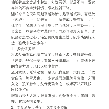
偏離養生之旨越來越遠。好逸惡勞、起居不時、過食
寒涼的不良生活習慣，導致體質下降。
鑒於今日之兒科病越來越難治，越來越複雜。有感於
《內經》「上工治未病」、「病若成，雖有良工，半
死半生，譬猶渴而掘井猷，鬥而鑄錐，不亦晚乎」，
又常見一些兒科病本屬輕症，而經誤治漸入膏盲。遂
以醫者之菩提心，淺述傳統養生之旨，以求防病於未
然，強我中華之少年！
1、多食傷脾胃
許多父母唯恐餓壞了孩子，餵食過多，致脾胃受傷。
「若要小兒保平安，常帶三分飢和寒」，祖輩傳下來
的育兒方法，現代人很少贊同。
過分嬌慣，舐犢過愛，是現代育兒的一大錯誤。「飲
食自倍，脾胃乃傷」，多食反而加重脾胃負擔，久而
久之，孩子厭食，父母更強食之，或求著哄著喂飯，
吃飯像打仗。
脾胃乃後天之本，脾胃虛損，則營養不良，孱弱、羸
瘦、腹瀉等病發生。
2、零食過多，甚至只吃零食不吃飯