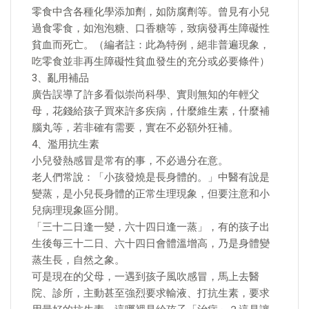
零食中含各種化學添加劑，如防腐劑等。曾見有小兒
過食零食，如泡泡糖、口香糖等，致病發再生障礙性
貧血而死亡。（編者註：此為特例，絕非普遍現象，
吃零食並非再生障礙性貧血發生的充分或必要條件）
3、亂用補品
廣告誤導了許多看似崇尚科學、實則無知的年輕父
母，花錢給孩子買來許多疾病，什麼維生素，什麼補
腦丸等，若非確有需要，實在不必額外狂補。
4、濫用抗生素
小兒發熱感冒是常有的事，不必過分在意。
老人們常說：「小孩發燒是長身體的。」中醫有說是
變蒸，是小兒長身體的正常生理現象，但要注意和小
兒病理現象區分開。
「三十二日逢一變，六十四日逢一蒸」，有的孩子出
生後每三十二日、六十四日會體溫增高，乃是身體變
蒸生長，自然之象。
可是現在的父母，一遇到孩子風吹感冒，馬上去醫
院、診所，主動甚至強烈要求輸液、打抗生素，要求