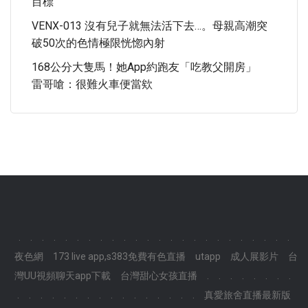
目標
VENX-013 沒有兒子就無法活下去…。母親高潮突
破50次的色情極限恍惚內射
168公分大隻馬！她app約跑友「吃教父開房」
雷哥嗆：很難火車便當欸
.
.
.
.
.
.
.
.
.
.
.
.
.
.
.
.
.
.
.
.
.
.
.
.
夜色網
173 live app,s383免費有色直播
utapp
成人展影片
台
灣UU視頻聊天app下載
台灣甜心女孩直播
.
.
.
.
.
.
.
.
.
.
.
.
.
.
.
.
.
.
.
.
.
.
.
.
真愛旅舍直播最新版