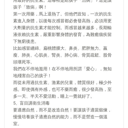
用最好的抗生素。這哪裡是給孩子「治病」？這是讓
孩子「致病」啊！
第一次用藥，馬上退熱了。但他們豈知，一次的抗生
素進入身體，以後每次感冒都必會發高熱，必須用更
大劑量的抗生素才能控制。而感冒越來越多，長期輸
液依賴抗生素，嚴重影響身體的發育，為難癒痼疾留
下無窮後患。
比如感冒纏綿、扁桃體腫大、鼻炎、肥胖無力、羸
瘦、肺炎、心肌炎、腎炎、肺心病、骨質疏鬆、股骨
頭壞死等。
我們在不停地濫用！在不停地用所謂「愛心」，無知
地殘害自己的孩子！
而從未用過抗生素、激素的兒童，體質很好，極少外
感。即使偶有外感，也可不藥而癒，很少發高熱，至
多一天、半天不愛活動，睡上一覺就好了。
5、盲目講衛生消毒
要適應自然，而不是改造自然！要讓孩子適當煅煉，
慢慢培養孩子適應自然的能力，而不是營造一個溫
室。