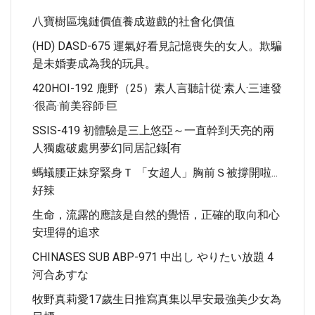
八寶樹區塊鏈價值養成遊戲的社會化價值
(HD) DASD-675 運氣好看見記憶喪失的女人。欺騙
是未婚妻成為我的玩具。
420HOI-192 鹿野（25）素人言聽計從·素人·三連發
·很高·前美容師·巨
SSIS-419 初體驗是三上悠亞～一直幹到天亮的兩
人獨處破處男夢幻同居記錄[有
螞蟻腰正妹穿緊身Ｔ 「女超人」胸前Ｓ被撐開啦...
好辣
生命，流露的應該是自然的覺悟，正確的取向和心
安理得的追求
CHINASES SUB ABP-971 中出し やりたい放題 4
河合あすな
牧野真莉愛17歲生日推寫真集以早安最強美少女為