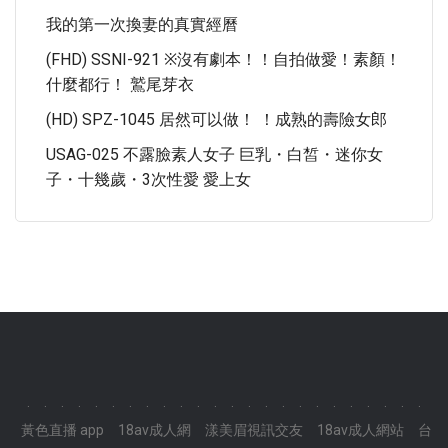
我的第一次換妻的真實經曆
(FHD) SSNI-921 ※沒有劇本！！自拍做愛！素顏！
什麼都行！ 鷲尾芽衣
(HD) SPZ-1045 居然可以做！ ！成熟的壽險女郎
USAG-025 不露臉素人女子 巨乳・白皙・迷你女
子・十幾歲・3次性愛 愛上女
.
.
.
.
.
.
.
.
.
.
.
.
.
.
.
.
.
.
.
.
.
.
.
.
黃色直播 app
18av成人網
漾美眉視訊交友
18av成人網站
台