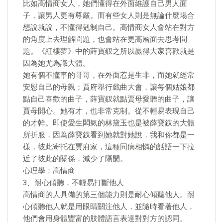
比如高情商女人，她們懂得在外面維護自己男人面
子，讓男人更有尊嚴。而有些女人則是無論什麼場合
想說就說，不懂得剋制自己。高情商女人會站在對方
的角度上去理解問題，也會站在更高層面去思考問
題。《紅樓夢》中的薛寶釵之所以贏得大家喜歡就是
因為她尤為識大體。
她有個不懂事的哥哥，在外面惹是生非，而她就經常
安慰自己的母親；賈府舉行戲曲大會，讓每個姑娘都
點自己喜歡的曲子，薛寶釵就點賈母愛聽的曲子，讓
賈母開心。她有才，也非常克制。從不輕易表現自己
的才幹。即使愛生悶氣的林黛玉也是被薛寶釵的大體
所折服，因為薛寶釵看到她就對她說，我和你都是一
樣，彼此寄托在賈府家，這種同病相憐的話語一下拉
近了彼此的關係，減少了隔閡。
心理學：高情商
3、耐心傾聽，不輕易打斷他人
高情商的人具備的第三個能力則是耐心傾聽他人。耐
心傾聽他人就是用眼睛關注他人，並隨時看著他人，
他們會用身體豐富的肢體語言表達對對方的認同。