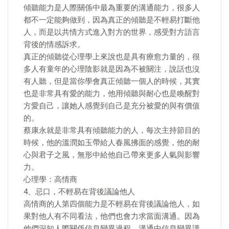
傾聽能力是人際關係中最為重要的溝通能力，很多人
都不一定能夠做到，因為真正的傾聽是不輕易打斷他
人，而是以共情方式進入對方的世界，感受對方語言
背後的情感訴求。
真正的傾聽從心理學上來說也是具有療愈力量的，很
多人有童年的心理陰影就是因為不被關注，說話也沒
有人聽，但是當你學會真正傾聽一個人的時候，其實
也是非常具有愛的能力，他用傾聽與耐心也是喚醒對
方愛自己，讓她人感覺到自己是充分被愛的與有價值
的。
蔡康永就是非常具有傾聽能力的人，每次主持節目的
時候，他的溫潤如玉帶給人春風拂面的感覺，他的耐
心與君子之風，無形中給他自己帶來更多人氣與影響
力。
心理學：高情商
4、忌口，不輕易在背後議論他人
高情商的人第四個能力是不輕易在背後議論他人，如
果對他人有不同看法，他們也會力求當面溝通。因為
他們深知人際關係信息變異過程。溝通中信息變異講