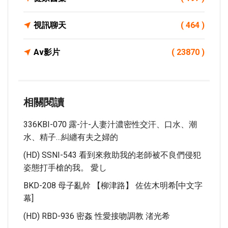
視訊聊天
( 464 )
Av影片
( 23870 )
相關閱讀
336KBI-070 露-汁-人妻汁濃密性交汗、口水、潮
水、精子…糾纏有夫之婦的
(HD) SSNI-543 看到來救助我的老師被不良們侵犯
姿態打手槍的我。 愛し
BKD-208 母子亂幹 【柳津路】 佐佐木明希[中文字
幕]
(HD) RBD-936 密姦 性愛接吻調教 渚光希