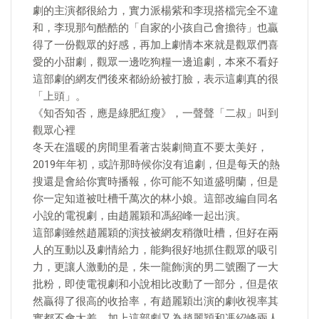
劇的主演都很給力，實力派楊紫和李現搭檔完全不違
和，李現那句酷酷的「自家的小孩自己會擔待」也贏
得了一份觀眾的好感，再加上劇情本來就是觀眾們喜
愛的小甜劇，觀眾一邊吃狗糧一邊追劇，本來不看好
這部劇的網友們後來都紛紛被打臉，表示這劇真的很
「上頭」。
《知否知否，應是綠肥紅瘦》，一聲聲「二叔」叫到
觀眾心裡
冬天在溫暖的房間里看著古裝劇簡直不要太美好，
2019年年初，或許那時候你沒有追劇，但是每天的熱
搜還是會給你實時播報，你可能不知道盛明蘭，但是
你一定知道被吐槽千萬次的林小娘。這部改編自同名
小說的電視劇，由趙麗穎和馮紹峰一起出演。
這部劇雖然趙麗穎的演技被網友稍微吐槽，但好在兩
人的互動以及劇情給力，能夠很好地抓住觀眾的吸引
力，更讓人激動的是，朱一龍飾演的男二號圈了一大
批粉，即使電視劇和小說相比改動了一部分，但是依
然贏得了很高的收拾率，有趙麗穎出演的劇收視率其
實都不會太差，加上這部劇又為趙麗穎和馮紹峰兩人