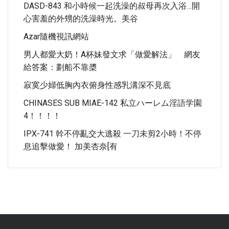
DASD-843 和小時候一起洗澡的叔母再次入浴…開
心害羞的外甥的洗澡時光。美谷
Azar隨機視訊網站
男人都愛大奶！A杯妹發文求「做愛解法」 網友
給答案：劃船不靠槳
寂寞少婦低胸內衣俯身性感乳溝深不見底
CHINASES SUB MIAE-142 私立ハーレム淫語学園
4！！！！
IPX-741 幹不停亂交大逃殺 一刀未剪2小時！不停
息追擊做愛！ 加美杏奈[有