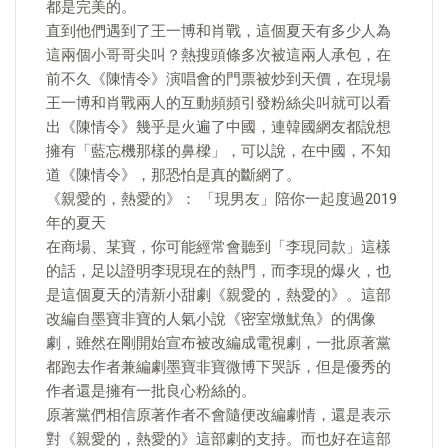
都是完美的。
直到他們遇到了王一博和肖戰，這個夏天有多少人為
這兩個小哥哥尖叫？熱搜頭條多次被這兩人承包，在
前不久《陳情令》演唱會的門票被炒到天價，在現場
王一博和肖戰兩人的互動頻頻引發粉絲尖叫就可以看
出《陳情令》幾乎是火遍了中國，連韓國網友都說想
擁有「藍忘機那樣的鼻樑」，可以說，在中國，不知
道《陳情令》，那恐怕是真的斷網了。
《親愛的，熱愛的》： 「現男友」陪你一起度過2019
年的夏天
在商場、某寶，你可能經常會聽到「李現同款」這樣
的話，足以證明李現現在的熱門，而李現的爆火，也
是這個夏天的清新小甜劇《親愛的，熱愛的》。這部
改編自墨寶非寶的人氣小說《密室燉魷魚》的偶像
劇，雖然在剛開始宣布被改編成電視劇，一批原著黨
都跑去作者兼編劇墨寶非寶微博下哭訴，但是優秀的
作者還是擁有一批良心粉絲的。
原著黨們相信原著作者不會隨便改編劇情，還是表示
對《親愛的，熱愛的》這部劇的支持。而也好在這部