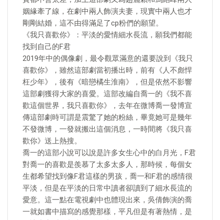
姻緣牽了線，在劇中兩人飾演夫妻，現實中兩人也才
剛剛結婚，這不由得滿足了cp粉們的願望。
《我只喜歡你》：平淡的愛情細水長流，願我們都能
找到自己的F君
2019年中的偶像劇，最令觀眾滿意的還要說到《我只
喜歡你》，雖然這部劇當初播出時，前有《人不彪悍
枉少年》，後有《暗戀橘生淮南》，但是依然不影響
這部劇獲得大家的喜愛。這部改編自喬一的《我不喜
歡這個世界，我只喜歡你》，去年在微博喬一發博宣
傳這部劇時可謂是震驚了她的粉絲，畢竟她可是幾年
不發微博，一發就搬出這個消息，一時間將《我只喜
歡你》送上熱搜。
喬一的這部小說可以說是許多女生心中的白月光，F君
對喬一的喜歡是羨慕了太多太多人，那時候，每個女
生都希望找到像F君這樣的男孩，喬一和F君的感情很
平淡，但是在平淡的日常中讀者卻讀到了細水長流的
愛意。這一點在電視劇中也體現出來，吳倩飾演的喬
一就如書中描寫的感覺那樣，平凡但是有著熱情，是