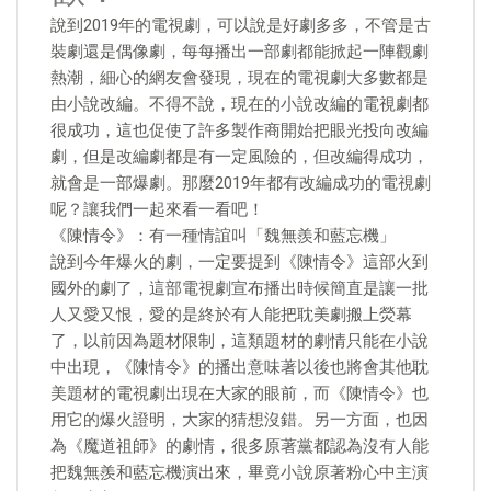
說到2019年的電視劇，可以說是好劇多多，不管是古
裝劇還是偶像劇，每每播出一部劇都能掀起一陣觀劇
熱潮，細心的網友會發現，現在的電視劇大多數都是
由小說改編。不得不說，現在的小說改編的電視劇都
很成功，這也促使了許多製作商開始把眼光投向改編
劇，但是改編劇都是有一定風險的，但改編得成功，
就會是一部爆劇。那麼2019年都有改編成功的電視劇
呢？讓我們一起來看一看吧！
《陳情令》：有一種情誼叫「魏無羨和藍忘機」
說到今年爆火的劇，一定要提到《陳情令》這部火到
國外的劇了，這部電視劇宣布播出時候簡直是讓一批
人又愛又恨，愛的是終於有人能把耽美劇搬上熒幕
了，以前因為題材限制，這類題材的劇情只能在小說
中出現，《陳情令》的播出意味著以後也將會其他耽
美題材的電視劇出現在大家的眼前，而《陳情令》也
用它的爆火證明，大家的猜想沒錯。另一方面，也因
為《魔道祖師》的劇情，很多原著黨都認為沒有人能
把魏無羨和藍忘機演出來，畢竟小說原著粉心中主演