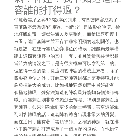
容誰能打得過？
伴隨著雲頂之弈9.23版本的到來，有四套陣容成為了
當前版本最為OP的陣容。他們分別是四影召喚使、極
地狂戰劇毒、煉獄法海以及雲刺劍。而從陣容強度上
來看，這四套陣容並不存在非常明顯的剋制關係。也
就是說，在進行雲頂之弈排位的時候，誰能夠最早構
建出這四套陣容中的其中一套，並且質量與裝備都相
當給力的情況之下，是有很大概率可以拿到第一的。
但值得一提的是，從這四套陣容的構成上來看，除了
四影召喚使之外，其餘三套陣容則都是需要轉職才能
夠發揮最大的威力。比如極地狂戰劇毒中最好能有一
個極地轉職、煉獄法海這套陣容最好能夠有個法師轉
職、而雲刺劍則非常依賴劍士轉職。特別是雲刺劍這
套陣容，如果能夠拿到更多的劍士轉職，甚至還能拿
到刺客轉職的話，這套陣容將會出現非常大的質變。
而在近日，擁有著「雲頂導師」之稱的神超，就在排
位中將雲刺劍打造成為了一個頂配的陣容。而他所仰