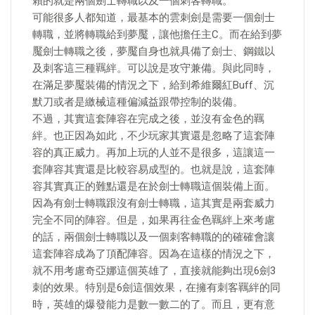
賴的就是兩個劍士轉職以及一個刺客轉職。
可能很多人都知道，最基本的雲刺劍是需要一個劍士
轉職，並將轉職給到夢魘，讓他擔任主C。而在給到夢
魘劍士轉職之後，夢魘自身也就具備了劍士、鋼鐵以
及刺客這三種羈絆。可以說是攻守兼備。與此同時，
在滿足夢魘裝備的情況之下，給到希維爾紅Buff、沉
默刀或者是繳械這種偏減益跟帶控制的裝備。
不過，其實這套陣容在完成之後，並沒有金色的羈
絆。也正因為如此，不少玩家其實還是忽略了這套陣
容的真正威力。再加上玩的人並不是很多，這讓這一
套陣容其實還是比較容易成型的。也就是說，這套陣
容其實真正的難點還是在於劍士轉職這個裝備上面。
因為有劍士轉職跟沒有劍士轉職，這其實是兩套威力
完全不同的陣容。但是，如果再往金色羈絆上來考慮
的話，兩個劍士轉職以及一個刺客轉職的的確確會讓
這套陣容成為了頂配陣容。因為在這樣的情況之下，
就不用考慮奇亞娜這個英雄了，直接就能夠出現6劍3
刺的效果。特別是6劍這個效果，在擁有刺客羈絆的同
時，英雄的爆發能力是數一數二的了。而且，更有意