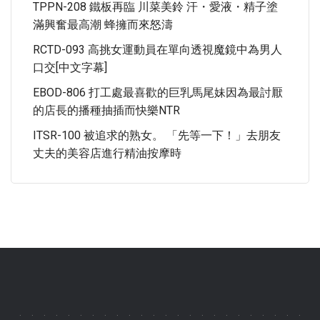
TPPN-208 鐵板再臨 川菜美鈴 汗・愛液・精子塗
滿興奮最高潮 蜂擁而來怒濤
RCTD-093 高挑女運動員在單向透視魔鏡中為男人
口交[中文字幕]
EBOD-806 打工處最喜歡的巨乳馬尾妹因為最討厭
的店長的播種抽插而快樂NTR
ITSR-100 被追求的熟女。 「先等一下！」去朋友
丈夫的美容店進行精油按摩時
.
.
.
.
.
.
.
.
.
.
.
.
.
.
.
.
.
.
.
.
.
.
.
.