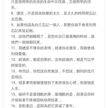
只是很簡單的在你的生命中出現過，又很簡單的消
失。
8、微笑，不是因為快樂的太久，是太久的時間裡忘記
去悲傷。
9、如果你認為自己忘記一個人，那麼你就不會笨到用
忘記來提起她。
10、說他們都離開了，是想在自己最孤獨的時候，讓
他們一個個都回來。
11、我總是不懂你的表情，就連你在微笑，我都會感
到很憂傷。
12、錯過的，都是想要的。沒有錯過的，都是可以平
靜接受的。
13、有些話，你想說自然會說，不想說，聽到的也只
是假話。
14、很多事情都被慢慢拆下來拼湊在心裡，然後物是
人非。
15、破碎不是最殘酷的事，最殘酷的是，踩著這些碎
片假裝著不疼痛固執地尋找著……
16、喜歡童話，是因為把它當成了童年。