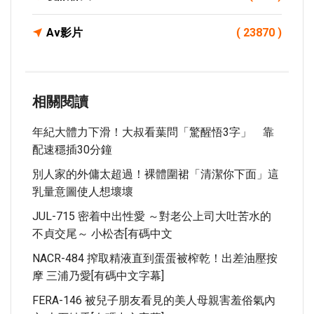
Av影片
( 23870 )
相關閱讀
年紀大體力下滑！大叔看葉問「驚醒悟3字」 靠
配速穩插30分鐘
別人家的外傭太超過！裸體圍裙「清潔你下面」這
乳量意圖使人想壞壞
JUL-715 密着中出性愛 ～對老公上司大吐苦水的
不貞交尾～ 小松杏[有碼中文
NACR-484 搾取精液直到蛋蛋被榨乾！出差油壓按
摩 三浦乃愛[有碼中文字幕]
FERA-146 被兒子朋友看見的美人母親害羞俗氣內