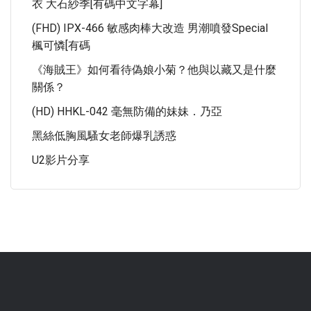
衣 大石紗季[有碼中文字幕]
(FHD) IPX-466 敏感肉棒大改造 男潮噴發special
楓可憐[有碼
《海賊王》如何看待偽娘小菊？他與以藏又是什麼
關係？
(HD) HHKL-042 毫無防備的妹妹．乃亞
黑絲低胸風騷女老師爆乳誘惑
U2影片分享