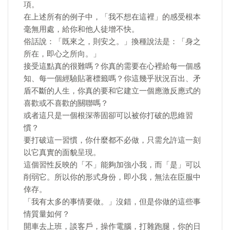
項。
在上述所有的例子中，「我不想在這裡」的感受根本
毫無用處，給你和他人徒增不快。
俗話說：「既來之，則安之。」換種說法是：「身之
所在，即心之所向。」
接受這點真的很難嗎？你真的需要在心裡給每一個感
知、每一個經驗貼著標籤嗎？你這幾乎狀況百出、矛
盾不斷的人生，你真的要和它建立一個應激反應式的
喜歡或不喜歡的關聯嗎？
或者這只是一個根深蒂固卻可以被你打破的思維習
慣？
要打破這一習慣，你什麼都不必做，只需允許這一刻
以它真實的面貌呈現。
這個習性反映的「不」能夠加強小我，而「是」可以
削弱它。所以你的形式身份，即小我，無法在臣服中
倖存。
「我有太多的事情要做。」沒錯，但是你做的這些事
情質量如何？
開車去上班，談客戶，操作電腦，打雜跑腿，你的日