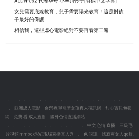
ALDN-032 代理孕母 小早川怜子[有碼中文字幕]
女兒需要底線教育，兒子需要陽光教育！這是對孩
子最好的保護
相信我，這些虐心電影絕對不要再看第二遍
.
.
.
.
.
.
.
.
.
.
.
.
.
.
.
.
.
.
.
.
.
.
.
.
.
亞洲成人電影
台灣裸聊奇摩女孩真人視訊網
甜心寶貝包養
網
免費 看 成人直播
國外色情直播網站
.
.
.
.
.
.
.
.
.
.
.
.
.
.
.
.
.
.
.
.
.
.
.
.
中文 色情 直播
三級毛
片視頻,mmbox彩虹現場直播真人秀
.
色 視訊
找寂寞女人qq群,