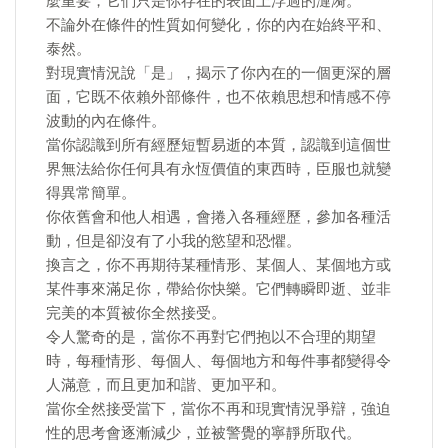
麼重要，它們只是你存在的表面上浮過的漣漪。
不論外在條件的性質如何變化，你的內在始終平和、
泰然。
對現實情況說「是」，揭示了你內在的一個更深的層
面，它既不依賴外部條件，也不依賴思想和情感不停
波動的內在條件。
當你認識到所有經歷短暫易逝的本質，認識到這個世
界無法給你任何具有永恆價值的東西時，臣服也就變
得異常簡單。
你依舊會和他人相遇，會捲入各種經歷，參加各種活
動，但是卻沒有了小我的慾望和恐懼。
換言之，你不再期待某種情形、某個人、某個地方或
某件事來滿足你，帶給你快樂。它們轉瞬即逝、並非
完美的本質被你全然接受。
令人驚奇的是，當你不再對它們抱以不合理的期望
時，每種情形、每個人、每個地方和每件事都變得令
人滿意，而且更加和諧、更加平和。
當你全然接受當下，當你不再和現實情況爭辯，強迫
性的思考會逐漸減少，並被警覺的寧靜所取代。