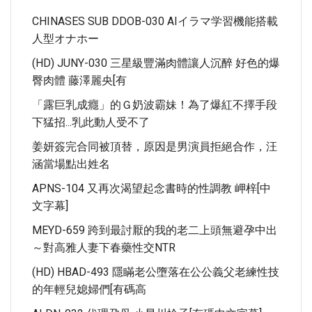
CHINASES SUB DDOB-030 AIイラマ学習機能搭載
人型オナホー
(HD) JUNY-030 三星級豐滿肉體讓人沉醉 好色的爆
臀肉體 藤澤麗央[有
「露巨乳成癮」的Ｇ奶波霸妹！為了爆紅不擇手段
下猛招...乳此動人受不了
姜妍簽完合同被頂替，原因是男演員拒絕合作，汪
涵當場點出姓名
APNS-104 又再次渴望起念書時的性調教 岬梓[中
文字幕]
MEYD-659 跨到最討厭的我的老二上頭無避孕中出
～對高雅人妻下春藥性交NTR
(HD) HBAD-493 隱瞞老公墮落在公公義父老練性技
的年輕兒媳婦們[有碼高