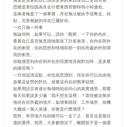
渴望是需要給自己增加更多的東西使自己更加完整；
恐懼是害怕因為失去什麼東西而變得弱小和遜色。
這兩者掩蓋了一個事實：存在無法被給予或奪走。此
刻，完美無缺的存在已屬於你。
一次只做一件事
無論何時，如果可以，請你「觀察」一下你的內在，
看看自己是否無意識地製造了許多衝突，你內在與外
在的衝突，你的思想和情感與那一刻你所處的外部環
境的衝突。
你能感受到內在和外在的現實情況相對抗時，是多麼
的痛苦嗎？
一旦你認清這點，你也就意識到，現在你可以自由地
放棄這徒勞的對抗，放棄這內在的戰爭狀態。
如果用語言表達出每個時刻你內心的真實感受，那麼
每天你要說多少遍「我不想在這裡」？當你被迫無奈
地待在你所處的地方，如堵車路段、工作場所、候機
大廳或一個人身邊，你會是什麼感受？
當然，有些地方你的確可以一走了之，甚至這是最合
適的選擇。然而，大多數情況下，離開並不是一個選