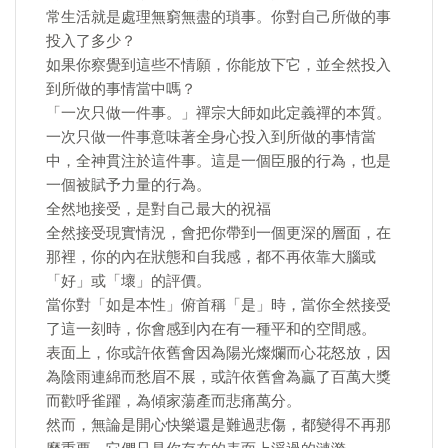
常生活就是處理無窮無盡的瑣事。你對自己所做的事
投入了多少？
如果你察覺到這些不情願，你能放下它，並全然投入
到所做的事情當中嗎？
「一次只做一件事。」禪宗大師如此定義禪的本質。
一次只做一件事意味著全身心投入到所做的事情當
中，全神貫注於這件事。這是一個臣服的行為，也是
一個被賦予力量的行為。
全然地接受，是對自己最大的祝福
全然接受現實情況，會把你帶到一個更深的層面，在
那裡，你的內在狀態和自我感，都不再依靠大腦或
「好」或「壞」的評價。
當你對「如是本性」俯首稱「是」時，當你全然接受
了這一刻時，你會感到內在有一種平和的空間感。
表面上，你或許依舊會因為陽光燦爛而心花怒放，因
為陰雨連綿而愁眉不展，或許依舊會為贏了百萬大獎
而歡呼雀躍，為傾家蕩產而悲痛萬分。
然而，無論是開心快樂還是難過悲傷，都變得不再那