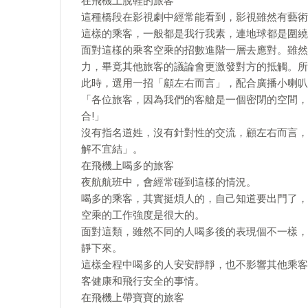
在飛機上脫鞋的旅客
這種橋段在影視劇中經常能看到，影視雖然有藝術
這樣的乘客，一般都是我行我素，連地球都是圍繞
面對這樣的乘客空乘的招數進階一層去應對。雖然
力，畢竟其他旅客的議論會更激發對方的抵觸。所
此時，選用一招「顧左右而言」，配合廣播小喇叭
「各位旅客，因為我們的客艙是一個密閉的空間，
合!」
沒有指名道姓，沒有針對性的交流，顧左右而言，
解不宜結」。
在飛機上喝多的旅客
夜航航班中，會經常碰到這樣的情況。
喝多的乘客，其實挺煩人的，自己知道要出門了，
空乘的工作強度是很大的。
面對這類，雖然不同的人喝多後的表現個不一樣，
靜下來。
這樣全程中喝多的人安安靜靜，也不影響其他乘客
客健康和飛行安全的事情。
在飛機上帶寶寶的旅客