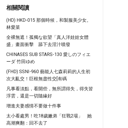
相關閱讀
(HD) HKD-015 那個時候，和製服美少女。
林愛菜
全裸無遮！孤獨な欲望「真人洋娃娃女體
盛」畫面衝擊 舔下去淫汁噴發
CHINASES SUB STARS-130 愛しのフィエ
ーダ 竹田ゆめ
(FHD) SSNI-960 藝能人七森莉莉的人生初
次大亂交！巨根無盡性交[有碼
凡事看淡點，看開些，無所謂得失，得失皆
浮雲，還是一切隨緣好
增進夫妻感情不要做十件事
太小看處男！吃18歲嫩弟「狂戰2場」 她
高潮爽翻：回不去了