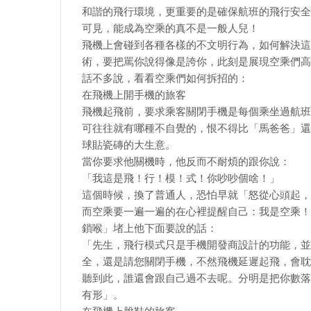
和諧的飛行環境，更重要的是確保航班的飛行安全
可見，能成為空乘的真不是一般人兒！
飛機上會碰到各種各樣的不文明行為，如何解決這
術，要把罵你說得像是誇你，此刻是展現空乘們高
話不多說，看看空乘們如何拆招的：
在飛機上開手機的旅客
飛機起飛前，要求乘客關閉手機是每個乘坐過航班
可往往就有哪種不自覺的，恨不得比「馬爸爸」還
球貼瓷磚的大生意。
當你要求他關機時，他反而不耐煩的跟你說：
「我這是飛！行！模！式！你吵吵個啥！」
這個時候，換了普通人，恐怕早就「怒從心頭起，
而空乘要一遍一遍的在心裡提醒自己：我是空乘！
鎖喉」堵上他下面要說的話：
「先生，飛行模式只是手機開發商設計的功能，並
全，還是請您關閉手機，不然飛機延遲起飛，會耽
聽到此，誰還會跟自己過不去呢。分明是把你數落
有形」。