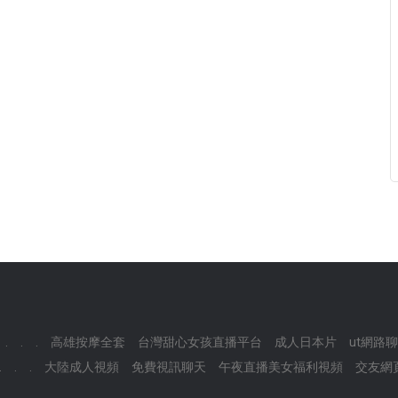
.
.
.
高雄按摩全套
台灣甜心女孩直播平台
成人日本片
ut網路
.
.
.
大陸成人視頻
免費視訊聊天
午夜直播美女福利視頻
交友網頁