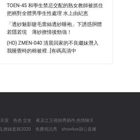
TOEN-45 和學生禁忌交配的熟女教師被抓住
把柄對全體男學生性處理 水上由紀恵
「透紗魅影睫毛蕾絲透紗睡袍」下誘惑胴體
若隱若現 薄紗撩情後勁強！
(HD) ZMEN-040 清晨回家的不良繼妹潛入
我睡覺時的棉被裡…[有碼高清中
聊天室
色色 交友
夜店之王視頻秀插件,色情聊天
.
.
.
,撩妺套路2020
免費視訊秀
showlive甜心直播