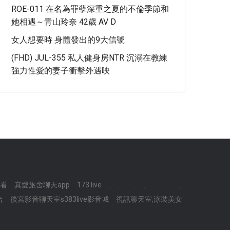
ROE-011 在名為罪孽深重之夏的不倫季節和
她相遇～青山玲奈 42歲 AV D
女人想要時 身體發出的9大信號
(FHD) JUL-355 私人健身房NTR 沉溺在教練
強力性愛的妻子衝擊外遇映
上看
真愛旅舍聊天app
173 live
.
.
.
.
.
.
.
.
.
台
後宮影音聊天室s383live影音城
視訊聊天室,泳裝美女