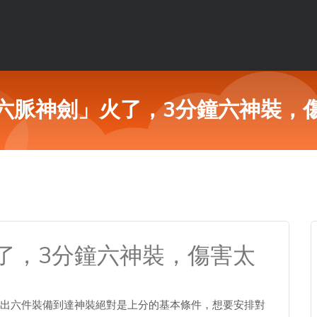
六脈神劍」火了，3分鐘六神裝，
了，3分鐘六神裝，傷害太
出六件裝備到達神裝絕對是上分的基本條件，想要安排對