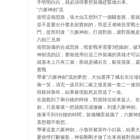
手明明白白，就必須得要把裝備趕緊做出來。
"六脈神劍"流
按照這個思路，張大仙又想到了一個騷套路，那就
並不是要出什麼名劍寶劍的，而是王者峽谷里戰士
門，從而到達「六脈神劍」打崩對面，讓對面脆皮
六劍三兄弟
按照裝備的合成思路，暗影戰斧需要3把鐵劍，破
神劍流的話，要能使用出這三件裝備的英雄才可以
就基本上只有三個：那就是橘右京，船長孫策，還
實戰
帶著"六脈神劍"流的夢想，大仙選擇了橘右京出
偷一笑，清完一波兵到二級之後直接一套二一連招
得殺掉魯班，結果被塔點死反而送了一血。
在遊戲到了兩分鐘的時候，對面韓信前來捉人。在
劍，只差最後一把就能完成修鍊，到達六脈神劍。
接著不到3分鐘的時間，裝備欄里就滿了，六脈神
直想都不敢想。
帶著這套六脈神劍，小魯班被當作小白鼠，結果大
夏侯惇打斷被殺，神裝剛剛才做了出來就被對面錘