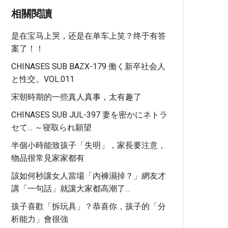
相關閱讀
是在宝马上哭，还是在单车上笑？终于有答
案了！！
CHINASES SUB BAZX-179 働く新卒社会人
と性交。VOL.011
宋朝時期的一些真人真事，太有趣了
CHINASES SUB JUL-397 妻を密かにネトラ
セて… ～寝取られ願望
半個小時能致孩子「失明」，家長要注意，
物品很常見家家都有
該如何秒讓女人當場「內褲濕掉？」網友才
講「一句話」就讓大家都高潮了…
孩子喜歡「拆玩具」？恭喜你，孩子的「分
析能力」會很強