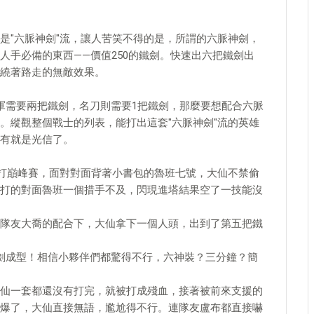
是"六脈神劍"流，讓人苦笑不得的是，所謂的六脈神劍，
人手必備的東西——價值250的鐵劍。快速出六把鐵劍出
繞著路走的無敵效果。
軍需要兩把鐵劍，名刀則需要1把鐵劍，那麼要想配合六脈
。縱觀整個戰士的列表，能打出這套"六脈神劍"流的英雄
有就是光信了。
場打巔峰賽，面對對面背著小書包的魯班七號，大仙不禁偷
打的對面魯班一個措手不及，閃現進塔結果空了一技能沒
隊友大喬的配合下，大仙拿下一個人頭，出到了第五把鐵
劍成型！相信小夥伴們都驚得不行，六神裝？三分鐘？簡
仙一套都還沒有打完，就被打成殘血，接著被前來支援的
爆了，大仙直接無語，尷尬得不行。連隊友盧布都直接嚇