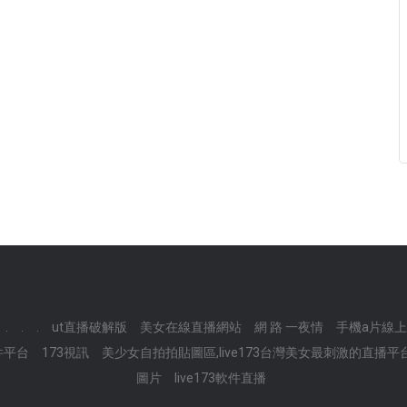
.
.
.
ut直播破解版
美女在線直播網站
網 路 一夜情
手機a片線
件平台
173視訊
美少女自拍拍貼圖區,live173台灣美女最刺激的直播平
圖片
live173軟件直播